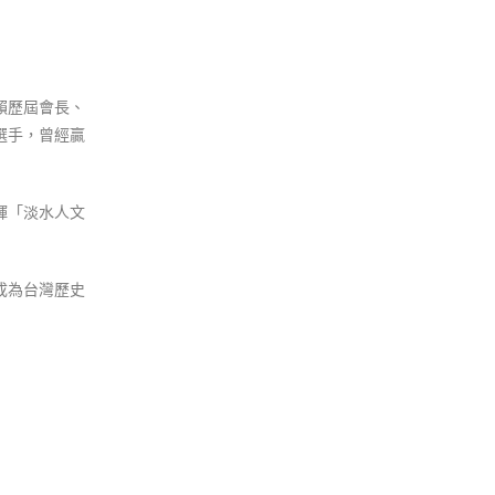
賴歷屆會長、
選手，曾經贏
輝「淡水人文
成為台灣歷史