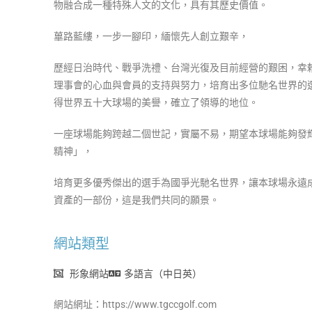
物融合成一種特殊人文的文化，具有其歷史價值。
蓽路藍縷，一步一腳印，緬懷先人創立艱辛，
歷經日治時代、戰爭洗禮、台灣光復及目前經營的艱困，幸
理事會的心血與會員的支持與努力，培育出多位馳名世界的
得世界五十大球場的美譽，確立了領導的地位。
一座球場能夠跨越二個世記，實屬不易，期望本球場能夠發
精神」，
培育更多優秀傑出的選手為國爭光馳名世界，讓本球場永遠
資產的一部份，這是我們共同的願景。
網站類型
形象網站
多語言（中日英）
網站網址：https://www.tgccgolf.com